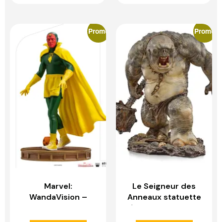
Promo
Promo
Marvel:
Le Seigneur des
WandaVision –
Anneaux statuette
Vision Halloween
1/10 Deluxe BDS Art
Version 1:10 Scale
Scale Cave Troll –