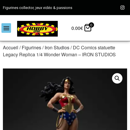
Figurines collector, jeux vidéo & passions
0
0.00
€
Accueil
/
Figurines
/
Iron Studios
/ DC Comics statuette
Legacy Replica 1/4 Wonder Woman – IRON STUDIOS