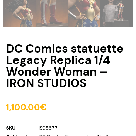
DC Comics statuette
Legacy Replica 1/4
Wonder Woman –
IRON STUDIOS
1,100.00
€
SKU
IS95677