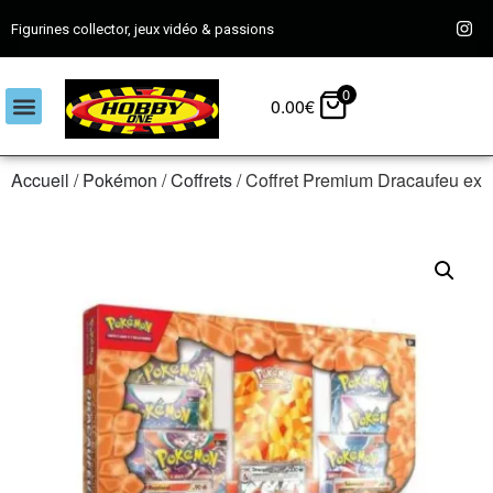
Figurines collector, jeux vidéo & passions
0
0.00
€
Accueil
/
Pokémon
/
Coffrets
/ Coffret Premium Dracaufeu ex