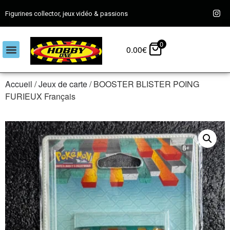
Figurines collector, jeux vidéo & passions
0
0.00
€
Accueil
/
Jeux de carte
/ BOOSTER BLISTER POING
FURIEUX Français