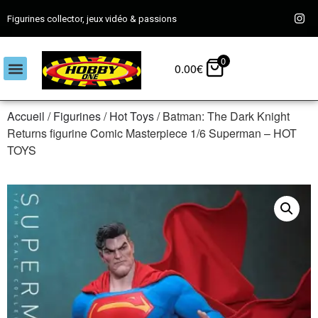
Figurines collector, jeux vidéo & passions
0
0.00
€
Accueil
/
Figurines
/
Hot Toys
/ Batman: The Dark Knight
Returns figurine Comic Masterpiece 1/6 Superman – HOT
TOYS