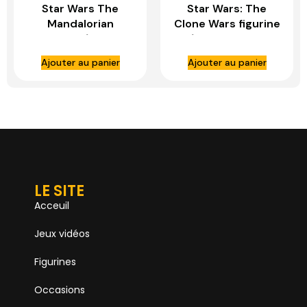
Star Wars The
Star Wars: The
Mandalorian
Clone Wars figurine
figurines 1/6 Grogu
1/6 Arc Trooper
– HOT TOYS
Echo – HOT TOYS
Ajouter au panier
Ajouter au panier
LE SITE
Acceuil
Jeux vidéos
Figurines
Occasions