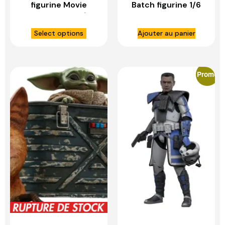
figurine Movie
Batch figurine 1/6
Masterpiece 1/6
Clone Commando –
Scorched
HOT TOYS
Select options
Ajouter au panier
Xenomorph – HOT
TOYS
Promo