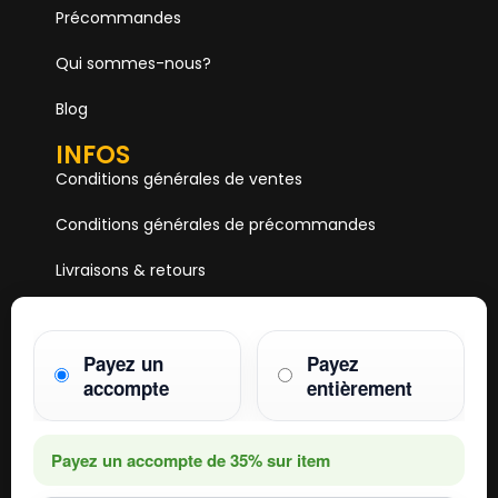
Précommandes
Qui sommes-nous?
Blog
INFOS
Conditions générales de ventes
Conditions générales de précommandes
Livraisons & retours
Mentions & Légales
Paiements
Payez un
Payez
accompte
entièrement
HOBBY ONE
15 Boulevard Voltaire
75011 PARIS
Payez un accompte de
35%
sur item
Mail. hobby1shop@gmail.com