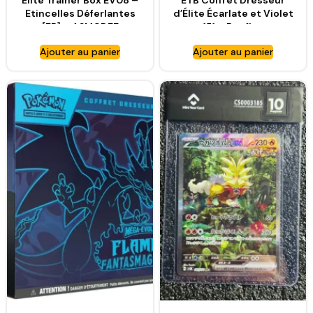
Elite Trainer Box EV08 –
ETB Coffret Dresseur
Etincelles Déferlantes
d’Élite Écarlate et Violet
[FR] – ASMODEE
151 – Ronflex
Ajouter au panier
Ajouter au panier