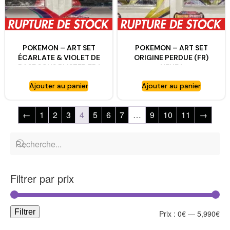
POKEMON – ART SET
POKEMON – ART SET
ÉCARLATE & VIOLET DE
ORIGINE PERDUE (FR)
BASE SOUS BLISTER FR !
NEUF !
Ajouter au panier
Ajouter au panier
←
1
2
3
4
5
6
7
…
9
10
11
→
Filtrer par prix
Filtrer
Prix :
0€
—
5,990€