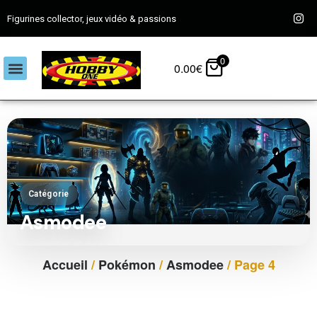
Figurines collector, jeux vidéo & passions
0
0.00
€
Catégorie
Asmodee
Accueil
/
Pokémon
/
Asmodee
/ Page 4