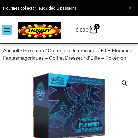
Figurines collector, jeux vidéo & passions
0
0.00
€
Accueil
/
Pokémon
/
Coffret d'élite dresseur
/ ETB Flammes
Fantasmagoriques – Coffret Dresseur d’Elite – Pokémon