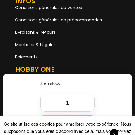
INFOS
Conditions générales de ventes
Conditions générales de précommandes
Livraisons & retours
Mentions & Légales
Paiements
HOBBY ONE
15 Boulevard Voltaire
75011 PARIS
2 en stock
Mail. hobby1shop@gmail.com
Tél. 01 402 11 402
NOUS SUIVRE
Ajouter au panier
Ce site utilise des cookies pour améliorer votre expérience. Nous
supposons que vous êtes d’accord avec cela, mais vous pouvez
0