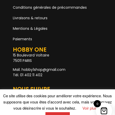
Conditions générales de précommandes
Livraisons & retours
Mentions & Légales
Paiements
HOBBY ONE
15 Boulevard Voltaire
75011 PARIS
Mail. hobby1shop@gmail.com
Tél. 01 402 11 402
NOUS SUIVRE
Ce site utilise des cookies pour améliorer votre expérience. Nous
supposons que vous êtes d’accord avec cela, mais vous pouvez
0
Rupture de stock
vous désinscrire si vous le souhaitez.
Voir plus