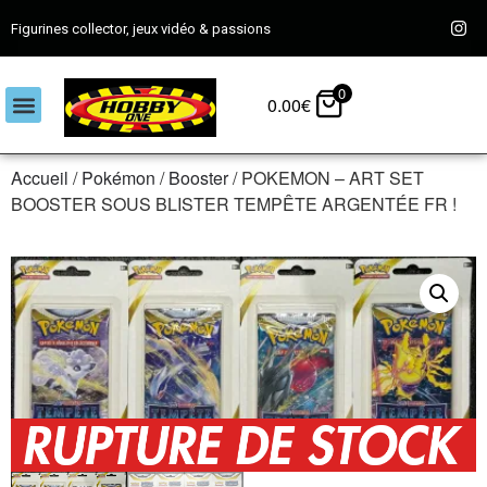
Figurines collector, jeux vidéo & passions
0
0.00
€
Accueil
/
Pokémon
/
Booster
/ POKEMON – ART SET
BOOSTER SOUS BLISTER TEMPÊTE ARGENTÉE FR !