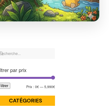
iltrer par prix
iltrer
Prix :
0€
—
5,990€
CATÉGORIES