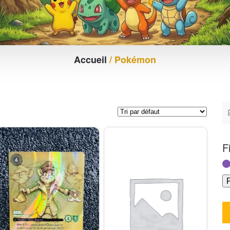
Accueil
/ Pokémon
F
F