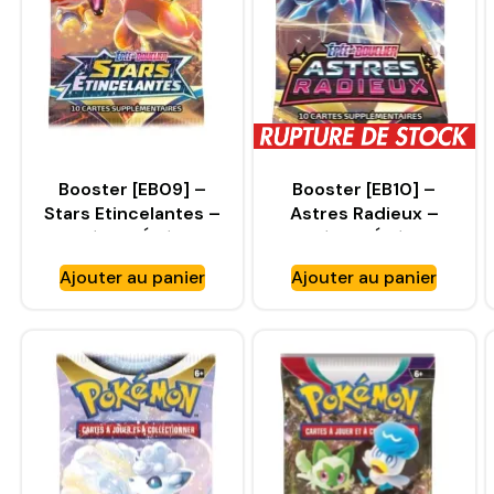
Booster [EB09] –
Booster [EB10] –
Stars Etincelantes –
Astres Radieux –
Pokémon Épée et
Pokémon Épée et
Bouclier – FR [EB9]
Bouclier – FR
Ajouter au panier
Ajouter au panier
[SWSH10]