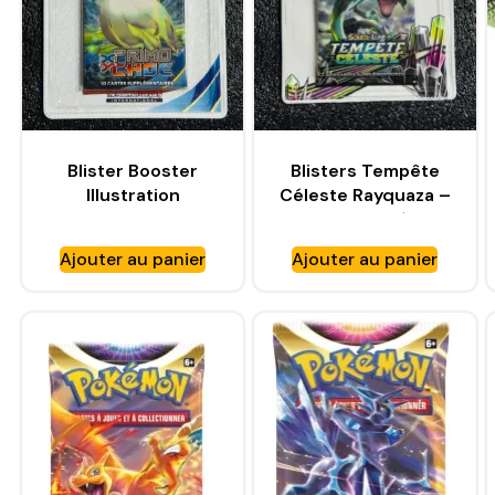
Blister Booster
Blisters Tempête
Illustration
Céleste Rayquaza –
gardevoir – XY
ARTSET- Pokémon
Primo Choc
Soleil et Lune
Ajouter au panier
Ajouter au panier