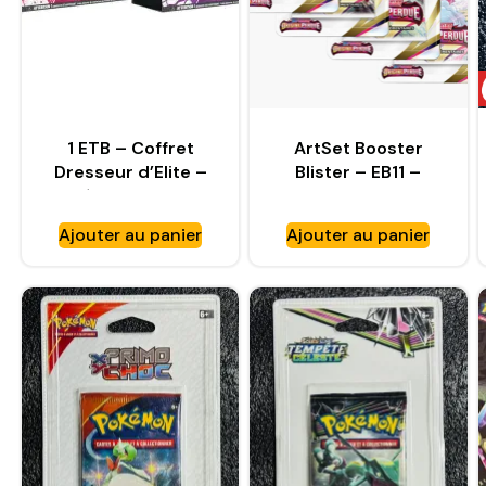
1 ETB – Coffret
ArtSet Booster
Dresseur d’Elite –
Blister – EB11 –
Pokémon – EV05 –
Origine Perdue
Forces temporelles
Ajouter au panier
Ajouter au panier
– FR