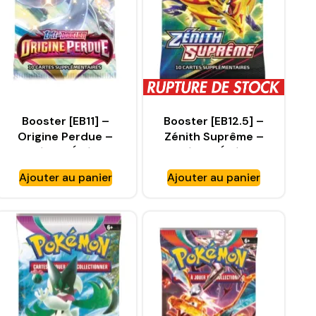
Booster [EB11] –
Booster [EB12.5] –
Origine Perdue –
Zénith Suprême –
Pokémon Épée et
Pokémon Épée et
Bouclier – FR
Bouclier – FR
Ajouter au panier
Ajouter au panier
[SWSH11]
[SWSH12.5]