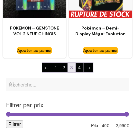
POKEMON – GEMSTONE
Pokémon – Demi-
VOL.2 NEUF CHINOIS
Display Méga-Evolution
(ME01) – FR
Ajouter au panier
Ajouter au panier
←
1
2
3
4
→
Filtrer par prix
Filtrer
Prix :
40€
—
2,990€