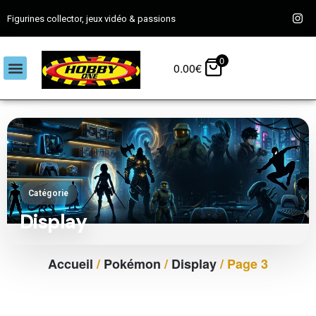
Figurines collector, jeux vidéo & passions
0
0.00
€
Catégorie
Display
Accueil
/
Pokémon
/
Display
/ Page 3