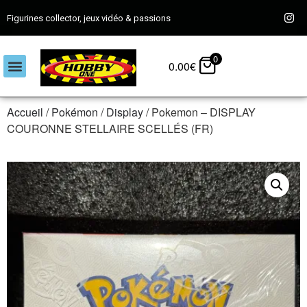
Figurines collector, jeux vidéo & passions
0
0.00
€
Accueil
/
Pokémon
/
Display
/ Pokemon – DISPLAY
COURONNE STELLAIRE SCELLÉS (FR)