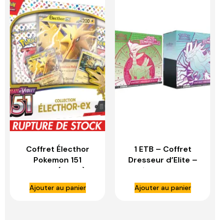
Coffret Électhor
1 ETB – Coffret
Pokemon 151
Dresseur d’Elite –
Français (EV3.5) –
Pokémon – EV05 –
ASMODEE
Forces temporelles
Ajouter au panier
Ajouter au panier
– FR