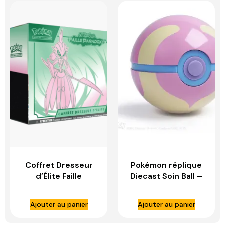
Coffret Dresseur
Pokémon réplique
d’Élite Faille
Diecast Soin Ball –
Paradoxe Garde-
WAND COMPANY
De-Fer – ETB EV04
Ajouter au panier
Ajouter au panier