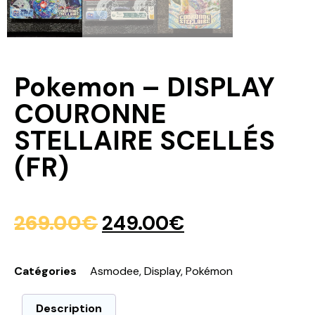
Pokemon – DISPLAY
COURONNE
STELLAIRE SCELLÉS
(FR)
269.00
€
249.00
€
Catégories
Asmodee
,
Display
,
Pokémon
Description