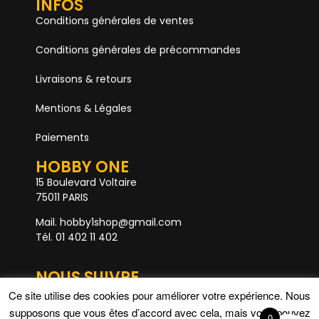
INFOS
Conditions générales de ventes
Conditions générales de précommandes
Livraisons & retours
Mentions & Légales
Paiements
HOBBY ONE
15 Boulevard Voltaire
75011 PARIS
Mail. hobby1shop@gmail.com
Tél. 01 402 11 402
NOUS SUIVRE
Ce site utilise des cookies pour améliorer votre expérience. Nous
supposons que vous êtes d’accord avec cela, mais vous pouvez
0