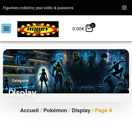
Figurines collector, jeux vidéo & passions
0
0.00
€
Catégorie
Display
Accueil
/
Pokémon
/
Display
/ Page 4