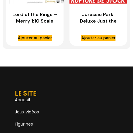
Lord of the Rings –
Jurassic Park:
Merry 1:10 Scale
Deluxe Just the
Statue – IRON
Two Raptors 1:10
STUDIOS
Scale Statue – IRON
Ajouter au panier
Ajouter au panier
STUDIOS
LE SITE
Acceuil
Jeux vidéos
Figurines