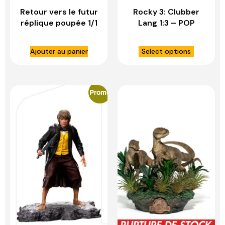
Retour vers le futur
Rocky 3: Clubber
réplique poupée 1/1
Lang 1:3 – POP
sports almanac –
CULTURE SCHOCK
DOCTOR
COLLECTIBLES
Ajouter au panier
Select options
COLLECTOR
Promo