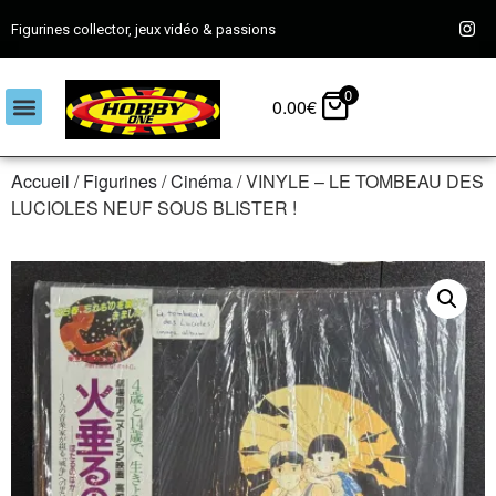
Figurines collector, jeux vidéo & passions
0
0.00
€
Accueil
/
Figurines
/
Cinéma
/ VINYLE – LE TOMBEAU DES
LUCIOLES NEUF SOUS BLISTER !