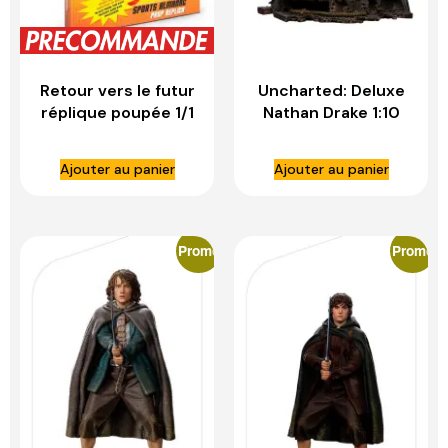
Retour vers le futur
Uncharted: Deluxe
réplique poupée 1/1
Nathan Drake 1:10
sports almanac –
Scale Statue – IRON
DOCTOR
STUDIOS
Ajouter au panier
Ajouter au panier
COLLECTOR
Promo
Promo