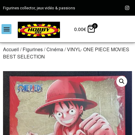
Figurines collector, jeux vidéo & passions
0
0.00
€
Accueil
/
Figurines
/
Cinéma
/ VINYL- ONE PIECE MOVIES
BEST SELECTION