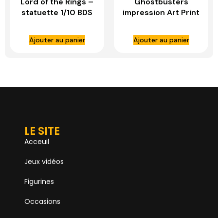
Lord of the Rings –
Ghostbusters
statuette 1/10 BDS
impression Art Print
Art Scale Boromir –
Ghostbusters –
IRON STUDIOS
non encadrée –
Ajouter au panier
Ajouter au panier
SIDESHOW TOYS
LE SITE
Acceuil
Jeux vidéos
Figurines
Occasions