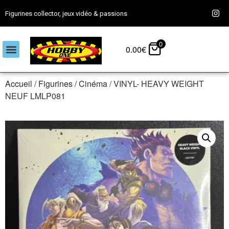
Figurines collector, jeux vidéo & passions
0
0.00
€
Accueil
/
Figurines
/
Cinéma
/ VINYL- HEAVY WEIGHT
NEUF LMLP081