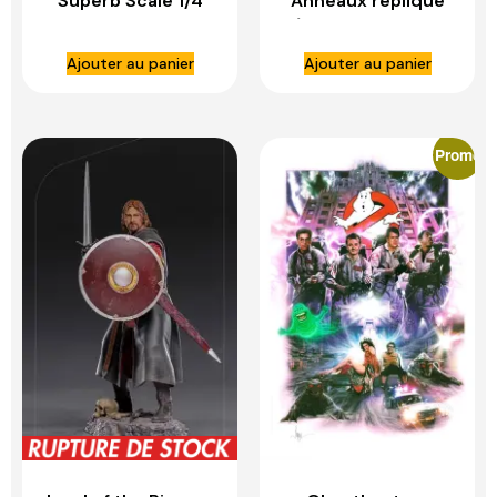
Superb Scale 1/4
Anneaux réplique
Rocky 1976 –
1/1 Galadriel’s Phial
BLITZWAY
– WETA WORKSHOP
Ajouter au panier
Ajouter au panier
Promo