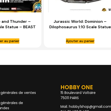
e and Thunder –
Jurassic World: Dominion –
cale Statue – BEAST
Dilophosaurus 1:10 Scale Statue
INGDOM
– IRON STUDIOS
er au panier
Ajouter au panier
HOBBY ONE
 générales de ventes
15 Boulevard Voltaire
75011 PARIS
 générales de
Mail. hobby1shop@gmail.co
ndes