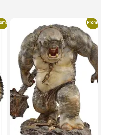
romo
Promo