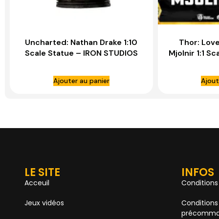
Uncharted: Nathan Drake 1:10
Thor: Lov
Scale Statue – IRON STUDIOS
Mjolnir 1:1 S
K
Ajouter au panier
Ajout
LE SITE
INFOS
Acceuil
Conditions
Jeux vidéos
Conditions
précomma