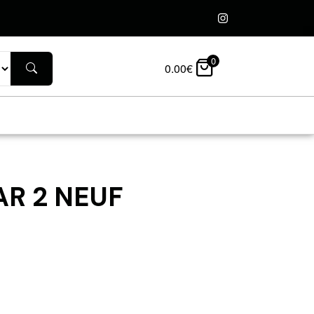
0
0.00
€
AR 2 NEUF