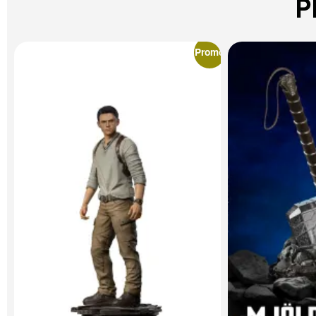
P
Promo