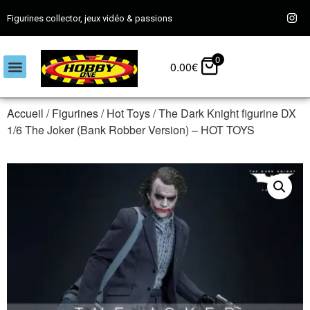
Figurines collector, jeux vidéo & passions
0
0.00
€
Accueil
/
Figurines
/
Hot Toys
/ The Dark Knight figurine DX
1/6 The Joker (Bank Robber Version) – HOT TOYS