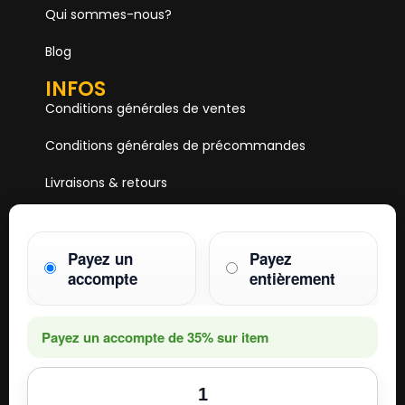
Qui sommes-nous?
Blog
INFOS
Conditions générales de ventes
Conditions générales de précommandes
Livraisons & retours
Mentions & Légales
Paiements
Payez un
Payez
accompte
entièrement
HOBBY ONE
15 Boulevard Voltaire
75011 PARIS
Payez un accompte de
35%
sur item
Mail. hobby1shop@gmail.com
Tél. 01 402 11 402