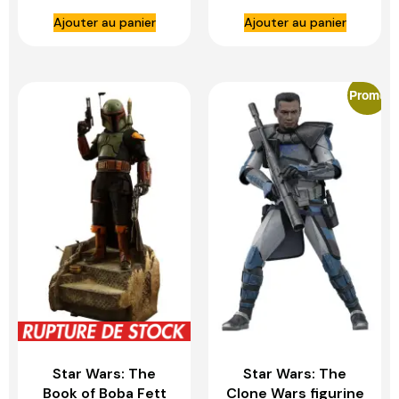
1/6 Peter Parker
HOT TOYS
Ajouter au panier
Ajouter au panier
(Anti-Venom Suit)
– HOT TOYS
Promo
Star Wars: The
Star Wars: The
Book of Boba Fett
Clone Wars figurine