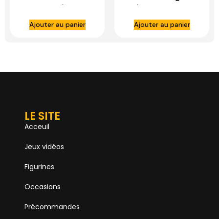
figurine 1/4 Boba
1/6 Arc Trooper
Fett (Deluxe
Fives – HOT TOYS
Ajouter au panier
Ajouter au panier
Version)- HOT
TOYS
LE SITE
Acceuil
Jeux vidéos
Figurines
Occasions
Précommandes