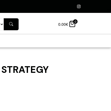
0
0.00
€
 STRATEGY