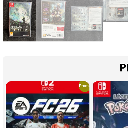
P
Promo