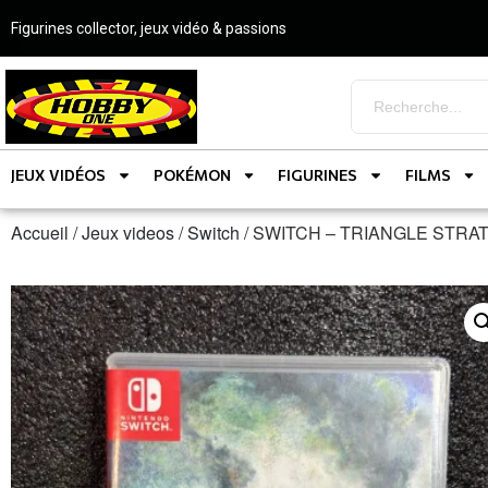
Figurines collector, jeux vidéo & passions
JEUX VIDÉOS
POKÉMON
FIGURINES
FILMS
Accueil
/
Jeux videos
/
Switch
/ SWITCH – TRIANGLE STRA