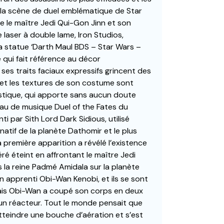
de la scène de duel emblématique de Star
te le maître Jedi Qui-Gon Jinn et son
aser à double lame, Iron Studios,
la statue ‘Darth Maul BDS – Star Wars –
é qui fait référence au décor
ses traits faciaux expressifs grincent des
et les textures de son costume sont
stique, qui apporte sans aucun doute
eau de musique Duel of the Fates du
 par Sith Lord Dark Sidious, utilisé
natif de la planète Dathomir et le plus
première apparition a révélé l’existence
ré éteint en affrontant le maître Jedi
 la reine Padmé Amidala sur la planète
n apprenti Obi-Wan Kenobi, et ils se sont
mais Obi-Wan a coupé son corps en deux
d’un réacteur. Tout le monde pensait que
atteindre une bouche d’aération et s’est