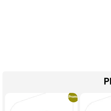
P
Promo