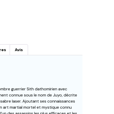
res
Avis
ombre guerrier Sith dathomirien avec
ement connue sous le nom de Juyo, décrite
 sabre laser. Ajoutant ses connaissances
 un art martial mortel et mystique connu
 l’un des assassins les plus efficaces et les