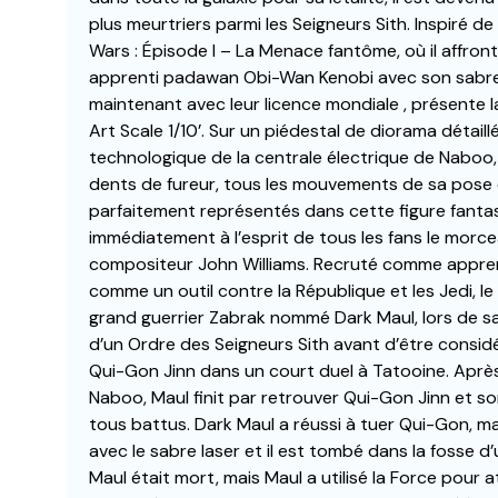
plus meurtriers parmi les Seigneurs Sith. Inspiré 
Wars : Épisode I – La Menace fantôme, où il affron
apprenti padawan Obi-Wan Kenobi avec son sabre l
maintenant avec leur licence mondiale , présente 
Art Scale 1/10’. Sur un piédestal de diorama détaill
technologique de la centrale électrique de Naboo, 
dents de fureur, tous les mouvements de sa pose 
parfaitement représentés dans cette figure fanta
immédiatement à l’esprit de tous les fans le morc
compositeur John Williams. Recruté comme apprenti
comme un outil contre la République et les Jedi, le 
grand guerrier Zabrak nommé Dark Maul, lors de sa 
d’un Ordre des Seigneurs Sith avant d’être considé
Qui-Gon Jinn dans un court duel à Tatooine. Après
Naboo, Maul finit par retrouver Qui-Gon Jinn et so
tous battus. Dark Maul a réussi à tuer Qui-Gon, 
avec le sabre laser et il est tombé dans la fosse 
Maul était mort, mais Maul a utilisé la Force pour 