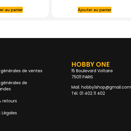
er au panier
Ajouter au panier
HOBBY ONE
 générales de ventes
15 Boulevard Voltaire
75011 PARIS
 générales de
Mail. hobby1shop@gmail.co
ndes
Tél. 01 402 11 402
& retours
 Légales