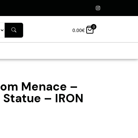
0
0.00
€
ntom Menace –
e Statue – IRON