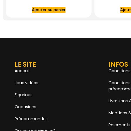
Ajouter au panier
Ajout
LE SITE
INFOS
Acceuil
Conditions
Jeux vidéos
Conditions
précomma
Figurines
Livraisons 
Occasions
Mentions &
Précommandes
Paiements
Qui sommes-nous?