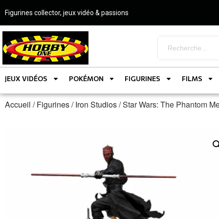
Figurines collector, jeux vidéo & passions
JEUX VIDÉOS
POKÉMON
FIGURINES
FILMS
Accueil
/
Figurines
/
Iron Studios
/ Star Wars: The Phantom M