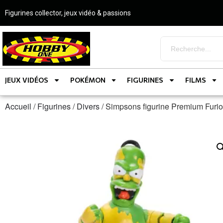
Figurines collector, jeux vidéo & passions
JEUX VIDÉOS
POKÉMON
FIGURINES
FILMS
Accueil
/
Figurines
/
Divers
/ Simpsons figurine Premium Fur