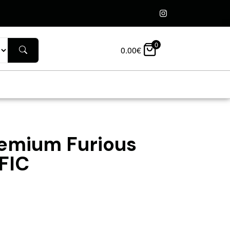
0
0.00
€
remium Furious
FIC