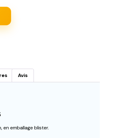
res
Avis
s
m, en emballage blister.