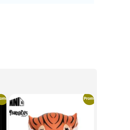
romo
Promo