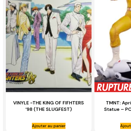
VINYLE -THE KING OF FIFHTERS
TMNT: April
‘98 (THE SLUGFEST)
Statue – P
Ajouter au panier
Ajout