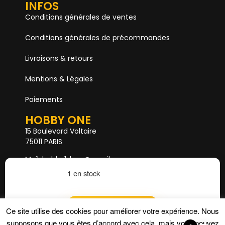
INFOS
Conditions générales de ventes
Conditions générales de précommandes
Livraisons & retours
Mentions & Légales
Paiements
HOBBY ONE
15 Boulevard Voltaire
75011 PARIS
Mail. hobby1shop@gmail.com
Tél. 01 402 11 402
1 en stock
NOUS SUIVRE
Ajouter au panier
Ce site utilise des cookies pour améliorer votre expérience. Nous
supposons que vous êtes d’accord avec cela, mais vous pouvez