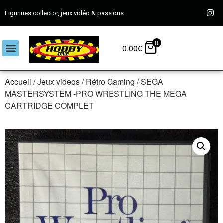
Figurines collector, jeux vidéo & passions
0
0.00
€
Accueil
/
Jeux videos
/
Rétro Gaming
/ SEGA
MASTERSYSTEM -PRO WRESTLING THE MEGA
CARTRIDGE COMPLET