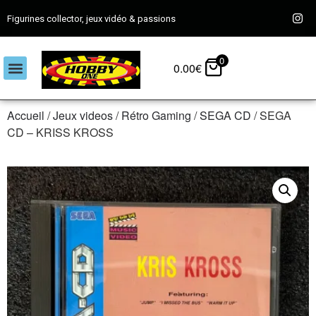
Figurines collector, jeux vidéo & passions
0
0.00
€
Accueil
/
Jeux videos
/
Rétro Gaming
/
SEGA CD
/ SEGA
CD – KRISS KROSS