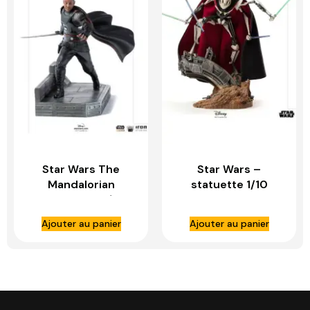
Star Wars The
Star Wars –
Mandalorian
statuette 1/10
statuette – 1/10
Deluxe BDS Art
BDS Art Scale Moff
Scale General
Ajouter au panier
Ajouter au panier
Gideon – IRON
Grievous – IRON
STUDIOS
STUDIOS