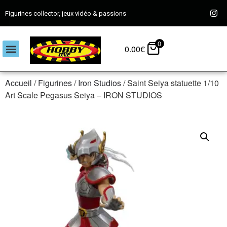
Figurines collector, jeux vidéo & passions
0
0.00
€
Accueil
/
Figurines
/
Iron Studios
/ Saint Seiya statuette 1/10
Art Scale Pegasus Seiya – IRON STUDIOS