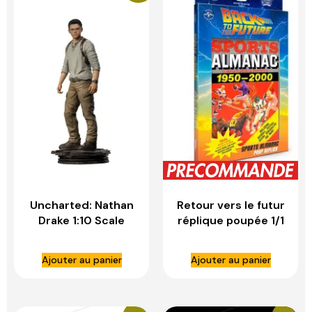
Uncharted: Nathan
Retour vers le futur
Drake 1:10 Scale
réplique poupée 1/1
Statue – IRON
sports almanac –
STUDIOS
DOCTOR
Ajouter au panier
Ajouter au panier
COLLECTOR