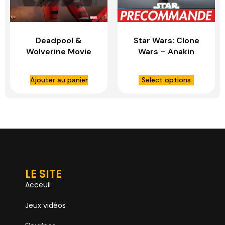
Deadpool &
Star Wars: Clone
Wolverine Movie
Wars – Anakin
Masterpiece
Skywalker 1:6 – HOT
figurine 1/6
TOYS
Ajouter au panier
Select options
Ladypool – HOT
TOYS
LE SITE
Acceuil
Jeux vidéos