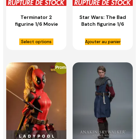
Terminator 2
Star Wars: The Bad
figurine 1/6 Movie
Batch figurine 1/6
Masterpiece T-
Clone Commando –
1000 (2.0) – HOT
HOT TOYS
Select options
Ajouter au panier
TOYS
Promo