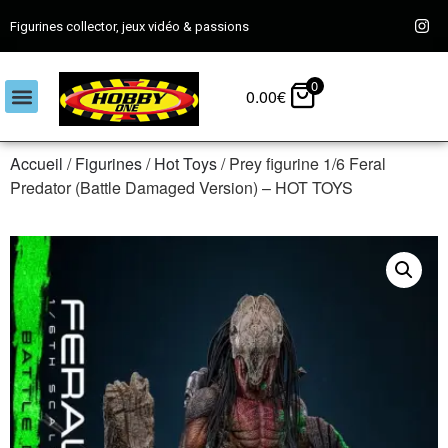
Figurines collector, jeux vidéo & passions
0
0.00
€
Accueil
/
Figurines
/
Hot Toys
/ Prey figurine 1/6 Feral
Predator (Battle Damaged Version) – HOT TOYS