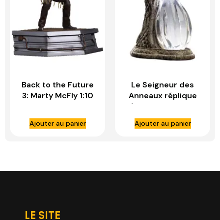
Back to the Future
Le Seigneur des
3: Marty McFly 1:10
Anneaux réplique
Scale Statue – IRON
1/1 Galadriel’s Phial
STUDIOS
– WETA WORKSHOP
Ajouter au panier
Ajouter au panier
LE SITE