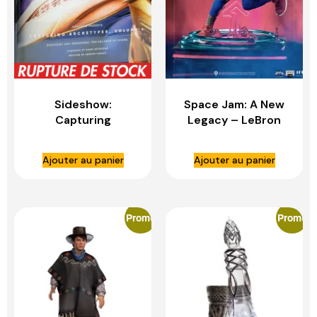
Sideshow:
Space Jam: A New
Capturing
Legacy – LeBron
Archetypes Volume
James 1:10 Scale
4 Book – SIDESHOW
Statue – IRON
Ajouter au panier
Ajouter au panier
TOYS
STUDIOS
Promo
Promo