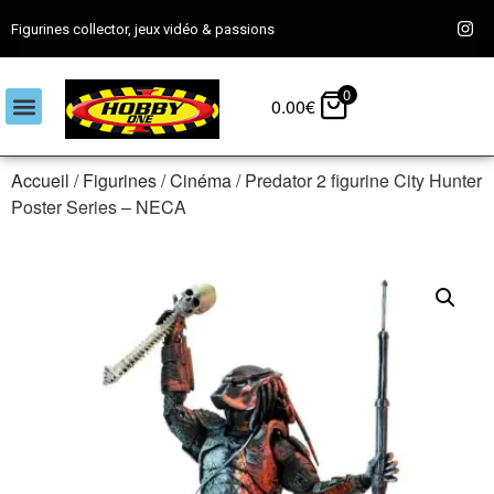
Figurines collector, jeux vidéo & passions
0
0.00
€
Accueil
/
Figurines
/
Cinéma
/ Predator 2 figurine City Hunter
Poster Series – NECA