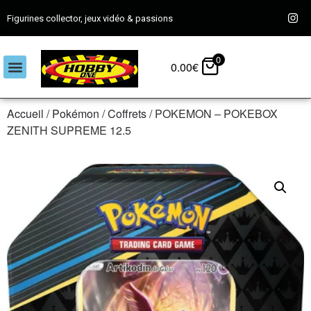
Figurines collector, jeux vidéo & passions
0
0.00
€
Accueil
/
Pokémon
/
Coffrets
/ POKEMON – POKEBOX
ZENITH SUPREME 12.5