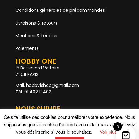
Conditions générales de précommandes
Livraisons & retours
Mentions & Légales
Paiements
HOBBY ONE
15 Boulevard Voltaire
75011 PARIS
Mail. hobby1shop@gmail.com
Tél. 01 402 11 402
NOUS SUIVRE
Ce site utilise des cookies pour améliorer votre expérience. Nous
supposons que vous êtes d’accord avec cela, mais vous pouvez
0
Rupture de stock
vous désinscrire si vous le souhaitez.
Voir plus