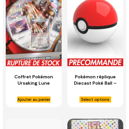
Coffret Pokémon
Pokémon réplique
Ursaking Lune
Diecast Poké Ball –
Vermeille EX
WAND COMPANY
(Français) –
Ajouter au panier
Select options
ASMODEE