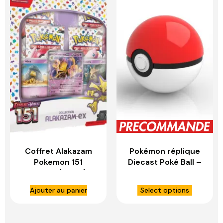
Coffret Alakazam
Pokémon réplique
Pokemon 151
Diecast Poké Ball –
Français (EV3.5) –
WAND COMPANY
ASMODEE
Ajouter au panier
Select options