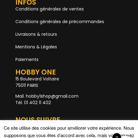
INFOS
Conditions générales de ventes
Conditions générales de précommandes
Livraisons & retours
Mentions & Légales
Paiements
HOBBY ONE
15 Boulevard Voltaire
75011 PARIS
Mail. hobby1shop@gmail.com
Tél. 01 402 11 402
NOUS SUIVRE
Ce site utilise des cookies pour améliorer votre expérience. Nous
supposons que vous êtes d’accord avec cela, mais vous pouvez
0