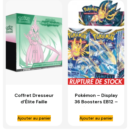
Coffret Dresseur
Pokémon – Display
d’Élite Faille
36 Boosters EB12 –
Paradoxe Garde-
Epée & Bouclier :
De-Fer – ETB EV04
Tempête Argentée
Ajouter au panier
Ajouter au panier
– ASMODEE