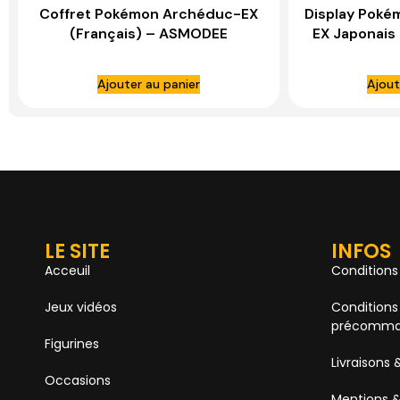
Coffret Pokémon Archéduc-EX
Display Poké
(Français) – ASMODEE
EX Japonais
Ajouter au panier
Ajout
LE SITE
INFOS
Acceuil
Conditions
Jeux vidéos
Conditions
précomma
Figurines
Livraisons 
Occasions
Mentions &