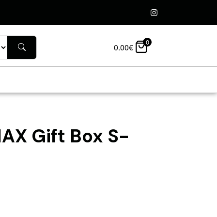
0
0.00
€
AX Gift Box S-