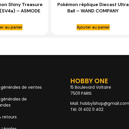
mon Shiny Treasure
Pokémon réplique Diecast Ultra
 (SV4a) – ASMODE
Ball – WAND COMPANY
er au panier
Ajouter au panier
HOBBY ONE
 générales de ventes
15 Boulevard Voltaire
75011 PARIS
 générales de
Mail. hobby1shop@gmail.co
ndes
Tél. 01 402 11 402
& retours
 Légales