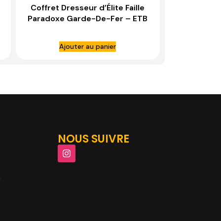
Coffret Dresseur d’Élite Faille
Paradoxe Garde-De-Fer – ETB
EV04
Ajouter au panier
NOUS SUIVRE
m