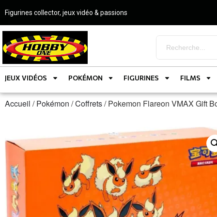
Figurines collector, jeux vidéo & passions
JEUX VIDÉOS
POKÉMON
FIGURINES
FILMS
Accueil
/
Pokémon
/
Coffrets
/ Pokemon Flareon VMAX Gift B