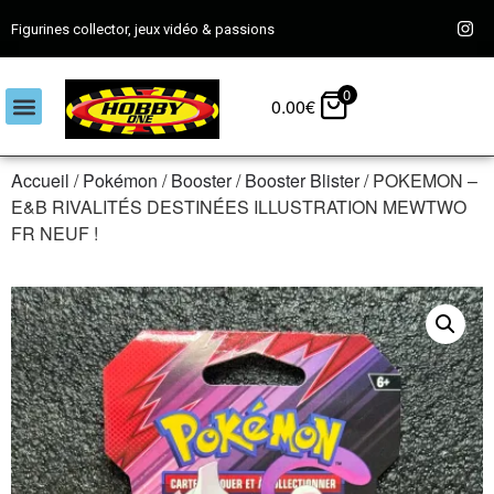
Figurines collector, jeux vidéo & passions
0
0.00
€
Accueil
/
Pokémon
/
Booster
/
Booster Blister
/ POKEMON –
E&B RIVALITÉS DESTINÉES ILLUSTRATION MEWTWO
FR NEUF !