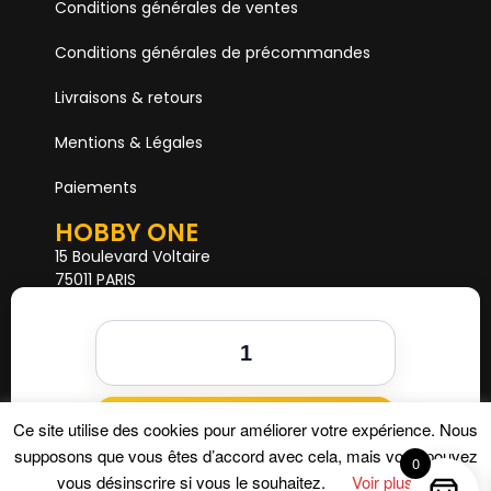
Conditions générales de ventes
Conditions générales de précommandes
Livraisons & retours
Mentions & Légales
Paiements
HOBBY ONE
15 Boulevard Voltaire
75011 PARIS
Mail. hobby1shop@gmail.com
Tél. 01 402 11 402
NOUS SUIVRE
Ajouter au panier
Ce site utilise des cookies pour améliorer votre expérience. Nous
supposons que vous êtes d’accord avec cela, mais vous pouvez
0
vous désinscrire si vous le souhaitez.
Voir plus