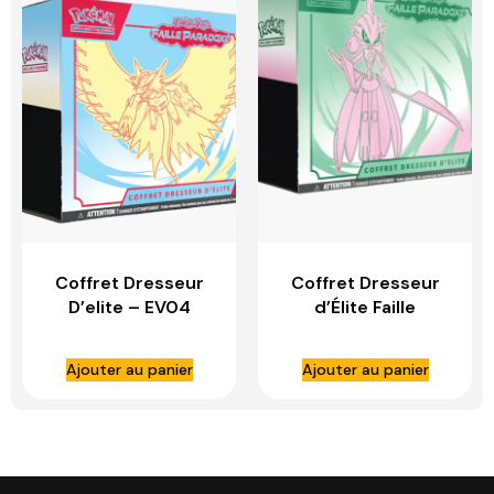
Coffret Dresseur
Coffret Dresseur
D’elite – EV04
d’Élite Faille
FAILLE PARADOXE –
Paradoxe Garde-
Rugit Lune
De-Fer – ETB EV04
Ajouter au panier
Ajouter au panier