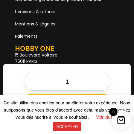
Livraisons & retours
Mentions & Légales
Paiements
HOBBY ONE
15 Boulevard Voltaire
75011 PARIS
Mail. hobby1shop@gmail.com
Tél. 01 402 11 402
NOUS SUIVRE
Ajouter au panier
Ce site utilise des cookies pour améliorer votre expérience. Nous
supposons que vous êtes d’accord avec cela, mais vous pouvez
0
vous désinscrire si vous le souhaitez.
Voir plus
ACCEPTER
Hobby One © 2026 – Tous droits réservés