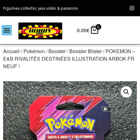
Figurines collector, jeux vidéo & passions
0
0.00
€
Accueil
/
Pokémon
/
Booster
/
Booster Blister
/ POKEMON –
E&B RIVALITÉS DESTINÉES ILLUSTRATION ARBOK FR
NEUF !