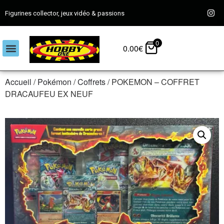
Figurines collector, jeux vidéo & passions
0
0.00
€
Accueil
/
Pokémon
/
Coffrets
/ POKEMON – COFFRET
DRACAUFEU EX NEUF