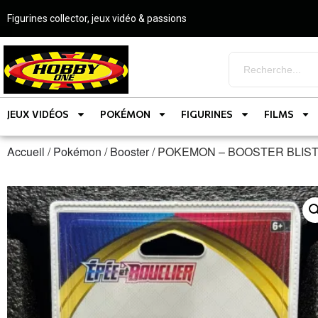
Figurines collector, jeux vidéo & passions
JEUX VIDÉOS
POKÉMON
FIGURINES
FILMS
Accueil
/
Pokémon
/
Booster
/ POKEMON – BOOSTER BLIST