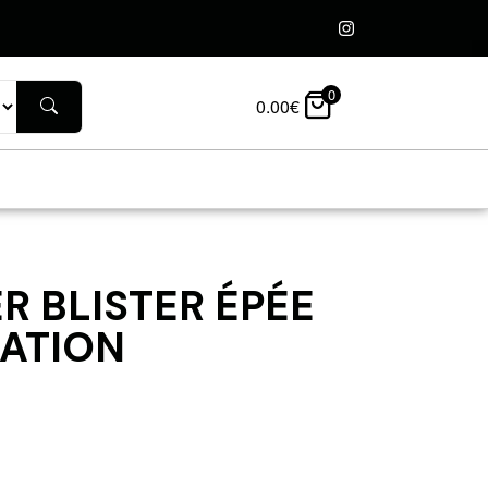
0
0.00
€
 BLISTER ÉPÉE
RATION