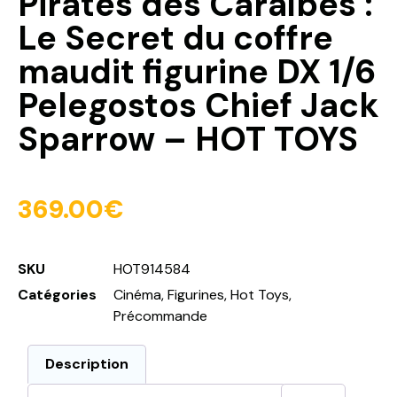
Pirates des Caraïbes :
Le Secret du coffre
maudit figurine DX 1/6
Pelegostos Chief Jack
Sparrow – HOT TOYS
369.00
€
SKU
HOT914584
Catégories
Cinéma
,
Figurines
,
Hot Toys
,
Précommande
Description