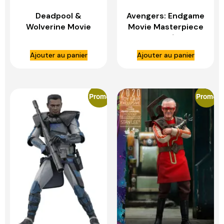
Deadpool &
Avengers: Endgame
Wolverine Movie
Movie Masterpiece
Masterpiece
figurine 1/6 Iron
figurine 1/6 Human
Spider – HOT TOYS
Ajouter au panier
Ajouter au panier
Torch – HOT TOYS
Promo
Promo