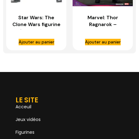
Star Wars: The
Marvel: Thor
Clone Wars figurine
Ragnarok –
1/6 Arc Trooper
Exclusive Stan Lee
Fives – HOT TOYS
1:6 Scale Figure –
Ajouter au panier
Ajouter au panier
HOT TOYS
LE SITE
Acceuil
Jeux vidéos
Figurines