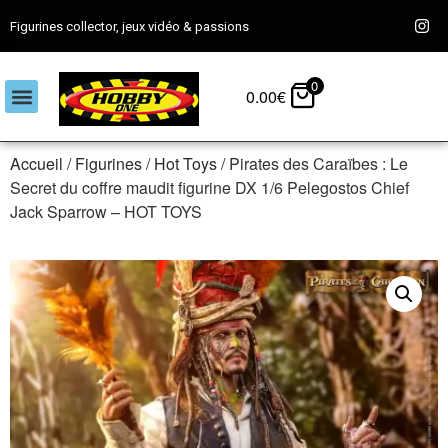
Figurines collector, jeux vidéo & passions
0
0.00
€
Accueil
/
Figurines
/
Hot Toys
/ Pirates des Caraïbes : Le
Secret du coffre maudit figurine DX 1/6 Pelegostos Chief
Jack Sparrow – HOT TOYS