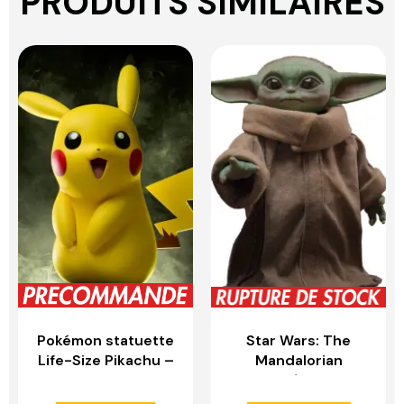
PRODUITS SIMILAIRES
Pokémon statuette
Star Wars: The
Life-Size Pikachu –
Mandalorian
SIDESHOW
figurine 1/1 Life-Size
COLLECTIBLES
Masterpiece Grogu