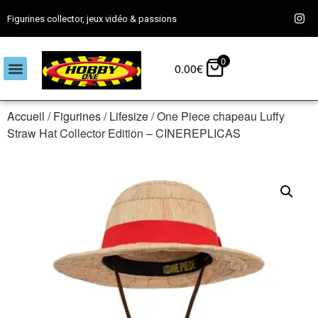
Figurines collector, jeux vidéo & passions
0
0.00
€
Accueil
/
Figurines
/
Lifesize
/ One Piece chapeau Luffy
Straw Hat Collector Edition – CINEREPLICAS