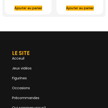
DOCTOR
BEAST KINGDOM
Ajouter au panier
Ajouter au panier
COLLECTOR
LE SITE
Acceuil
Jeux vidéos
Figurines
Occasions
Précommandes
Qui sommes-nous?