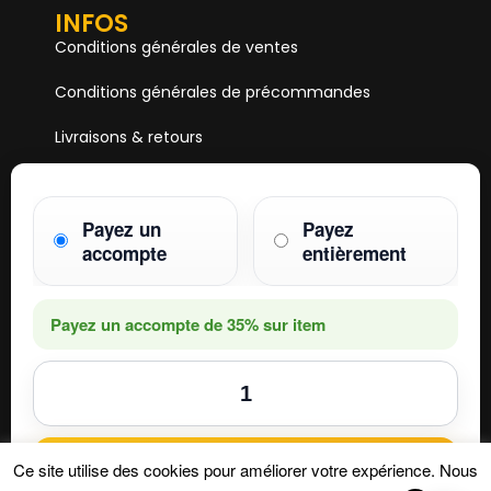
INFOS
Conditions générales de ventes
Conditions générales de précommandes
Livraisons & retours
Mentions & Légales
Payez un
Payez
Paiements
accompte
entièrement
HOBBY ONE
15 Boulevard Voltaire
75011 PARIS
Payez un accompte de
35%
sur item
Mail. hobby1shop@gmail.com
Tél. 01 402 11 402
NOUS SUIVRE
Ajouter au panier
Ce site utilise des cookies pour améliorer votre expérience. Nous