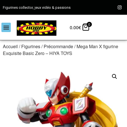
Figurines collector, jeux vidéo & passions
0
0.00
€
Accueil
/
Figurines
/
Précommande
/ Mega Man X figurine
Exquisite Basic Zero – HIYA TOYS