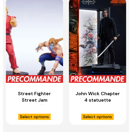
Street Fighter
John Wick Chapter
Street Jam
4 statuette
statuettes 1/10 Ken
Ultimate Premium
& Vega Set – PCS
Masterline Series
Select options
Select options
COLLECTIBLES
1/4 John Wick
Deluxe Version –