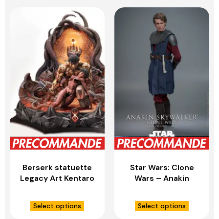
PRIME 1 STUDIO
Berserk statuette
Star Wars: Clone
Legacy Art Kentaro
Wars – Anakin
Miura 1/4 Guts &
Skywalker 1:6 – HOT
Casca – PRIME 1
TOYS
Select options
Select options
STUDIO