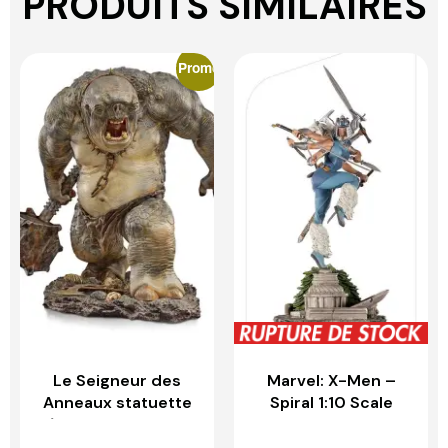
PRODUITS SIMILAIRES
Promo
Le Seigneur des
Marvel: X-Men –
Anneaux statuette
Spiral 1:10 Scale
1/10 Deluxe BDS Art
Statue – IRON
Scale Cave Troll –
STUDIOS