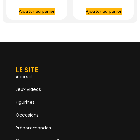
and Snarf PVC
PVC Statue – IRON
Statue – IRON
STUDIOS
Ajouter au panier
Ajouter au panier
STUDIOS
LE SITE
Acceuil
Jeux vidéos
Figurines
Occasions
Précommandes