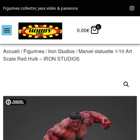
Figurines collector, jeux vidéo & passions
0
0.00
€
Accueil
/
Figurines
/
Iron Studios
/ Marvel statuette 1/10 Art
Scale Red Hulk – IRON STUDIOS