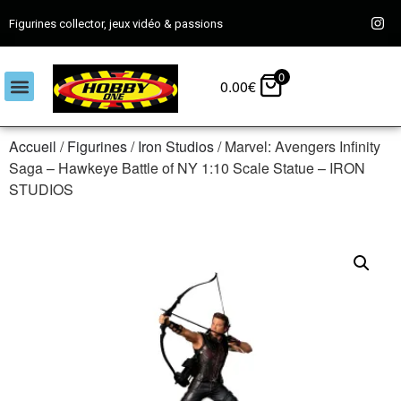
Figurines collector, jeux vidéo & passions
0
0.00
€
Accueil
/
Figurines
/
Iron Studios
/ Marvel: Avengers Infinity
Saga – Hawkeye Battle of NY 1:10 Scale Statue – IRON
STUDIOS