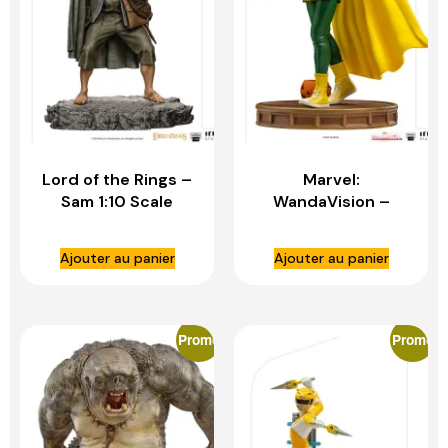
Lord of the Rings –
Marvel:
Sam 1:10 Scale
WandaVision –
Statue – IRON
Vision Halloween
STUDIOS
Version 1:10 Scale
Ajouter au panier
Ajouter au panier
Statue – IRON
STUDIOS
Promo
Promo