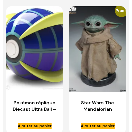
Promo
Pokémon réplique
Star Wars The
Diecast Ultra Ball –
Mandalorian
WAND COMPANY
statuette 1/1 The
Child – SIDESHOW
Ajouter au panier
Ajouter au panier
COLLECTIBLES