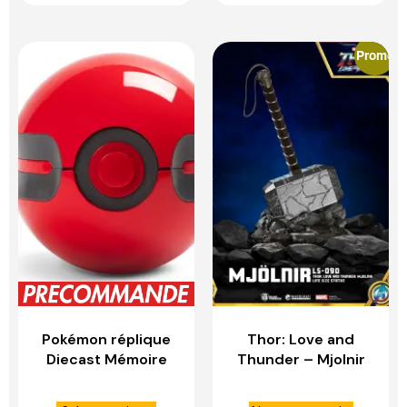
Promo
Pokémon réplique
Thor: Love and
Diecast Mémoire
Thunder – Mjolnir
Ball – WAND
1:1 Scale Statue –
COMPANY
BEAST KINGDOM