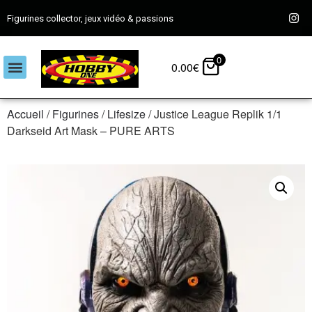
Figurines collector, jeux vidéo & passions
0
0.00
€
Accueil
/
Figurines
/
Lifesize
/ Justice League Replik 1/1
Darkseid Art Mask – PURE ARTS