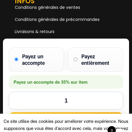
INFOS
Conditions générales de ventes
Conditions générales de précommandes
Livraisons & retours
Mentions & Légales
Payez un
Payez
Paiements
accompte
entièrement
HOBBY ONE
15 Boulevard Voltaire
75011 PARIS
Payez un accompte de
35%
sur item
Mail. hobby1shop@gmail.com
Tél. 01 402 11 402
NOUS SUIVRE
Ajouter au panier
Ce site utilise des cookies pour améliorer votre expérience. Nous
supposons que vous êtes d’accord avec cela, mais vous pouvez
0