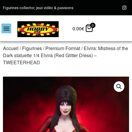
Figurines collector, jeux vidéo & passions
0
0.00
€
Accueil
/
Figurines
/
Premium Format
/ Elvira: Mistress of the
Dark statuette 1/4 Elvira (Red Glitter Dress) –
TWEETERHEAD