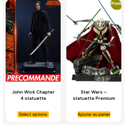
Promo
John Wick Chapter
Star Wars –
4 statuette
statuette Premium
Premium Masterline
Format General
Series 1/4 John
Grievous –
Select options
Ajouter au panier
Wick – PRIME 1
SIDESHOW
STUDIO