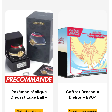
Pokémon réplique
Coffret Dresseur
Diecast Luxe Ball –
D’elite – EV04
WAND COMPANY
FAILLE PARADOXE –
Rugit Lune
Select options
Ajouter au panier