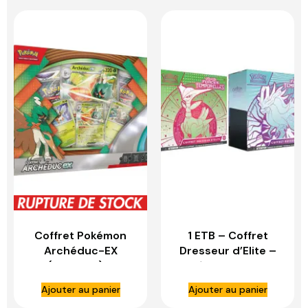
Coffret Pokémon
1 ETB – Coffret
Archéduc-EX
Dresseur d’Elite –
(Français) –
Pokémon – EV05 –
ASMODEE
Forces temporelles
Ajouter au panier
Ajouter au panier
– FR