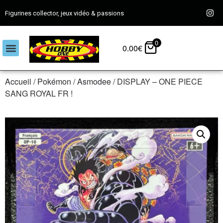
Figurines collector, jeux vidéo & passions
0
0.00
€
Accueil
/
Pokémon
/
Asmodee
/ DISPLAY – ONE PIECE
SANG ROYAL FR !