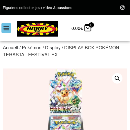
Figurines collector, jeux vidéo & passions
0
0.00
€
Accueil
/
Pokémon
/
Display
/ DISPLAY BOX POKÉMON
TERASTAL FESTIVAL EX