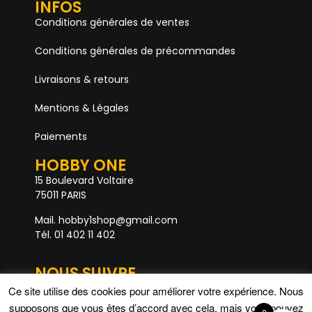
INFOS
Conditions générales de ventes
Conditions générales de précommandes
Livraisons & retours
Mentions & Légales
Paiements
HOBBY ONE
15 Boulevard Voltaire
75011 PARIS
Mail. hobby1shop@gmail.com
Tél. 01 402 11 402
NOUS SUIVRE
Ce site utilise des cookies pour améliorer votre expérience. Nous
supposons que vous êtes d’accord avec cela, mais vous pouvez