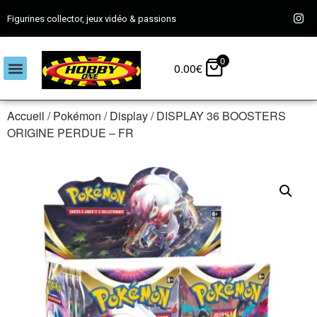
Figurines collector, jeux vidéo & passions
0
0.00
€
Accueil
/
Pokémon
/
Display
/ DISPLAY 36 BOOSTERS
ORIGINE PERDUE – FR