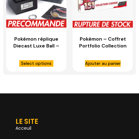
Pokémon réplique
Pokémon – Coffret
Diecast Luxe Ball –
Portfolio Collection
WAND COMPANY
Mew – Binder
Écarlate et Violet
Select options
Ajouter au panier
151 EV3.5- FR
LE SITE
Acceuil