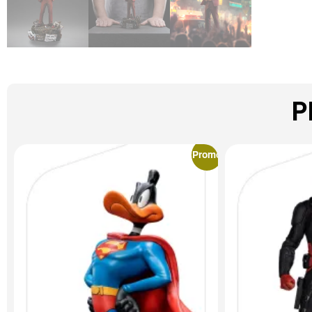
P
Promo