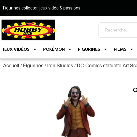
Figurines collector, jeux vidéo & passions
JEUX VIDÉOS
POKÉMON
FIGURINES
FILMS
Accueil
/
Figurines
/
Iron Studios
/ DC Comics statuette Art S