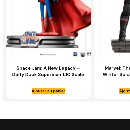
Space Jam: A New Legacy –
Marvel: Th
Daffy Duck Superman 1:10 Scale
Winter Sold
Statue – IRON STUDIOS
(U.S Agent) 
IRO
Ajouter au panier
Ajout