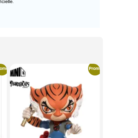
cielle.
romo
Promo