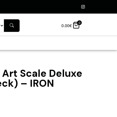
0
0.00
€
 Art Scale Deluxe
leck) – IRON