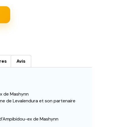
res
Avis
ex de Mashynn
ène de Levalendura et son partenaire
ée d’Ampibidou-ex de Mashynn