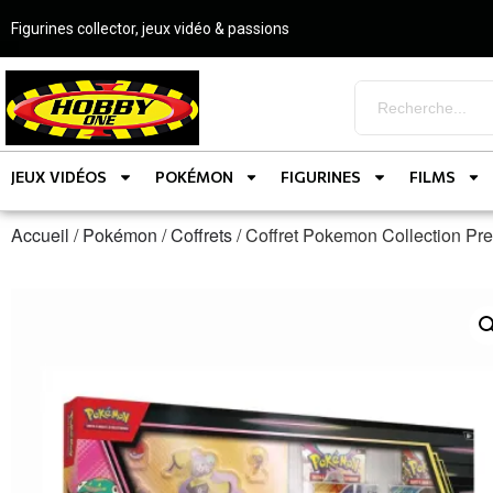
Figurines collector, jeux vidéo & passions
JEUX VIDÉOS
POKÉMON
FIGURINES
FILMS
Accueil
/
Pokémon
/
Coffrets
/ Coffret Pokemon Collection P