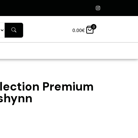
0
0.00
€
lection Premium
shynn