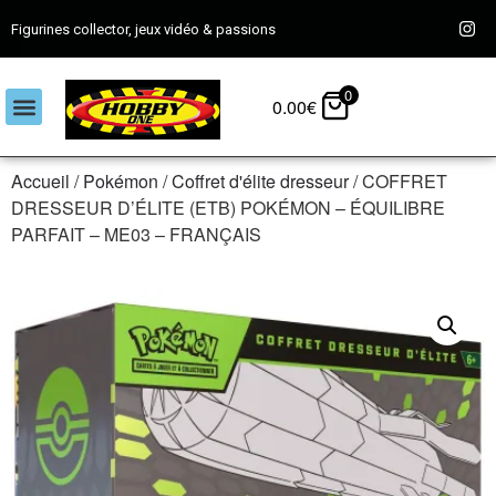
Figurines collector, jeux vidéo & passions
0
0.00
€
Accueil
/
Pokémon
/
Coffret d'élite dresseur
/ COFFRET
DRESSEUR D’ÉLITE (ETB) POKÉMON – ÉQUILIBRE
PARFAIT – ME03 – FRANÇAIS