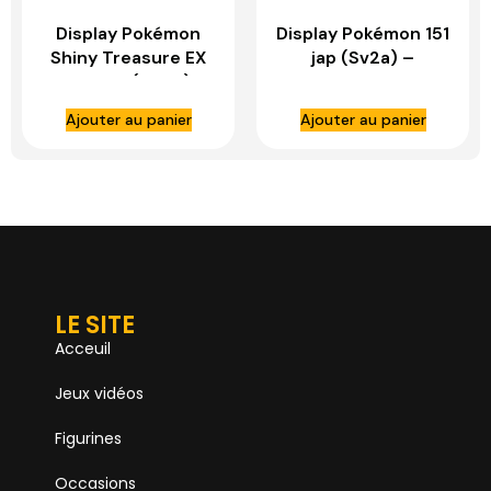
Display Pokémon
Display Pokémon 151
Shiny Treasure EX
jap (Sv2a) –
Japonais (SV4a) –
ASMODE
ASMODE
Ajouter au panier
Ajouter au panier
LE SITE
Acceuil
Jeux vidéos
Figurines
Occasions