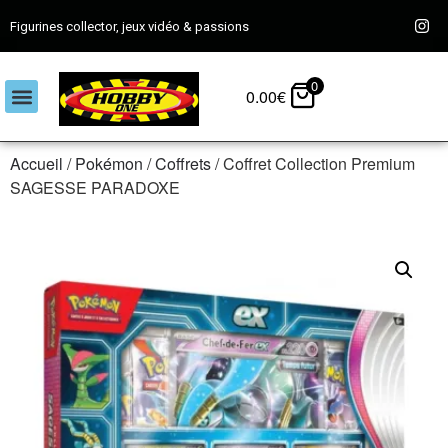
Figurines collector, jeux vidéo & passions
0
0.00
€
Accueil
/
Pokémon
/
Coffrets
/ Coffret Collection Premium
SAGESSE PARADOXE