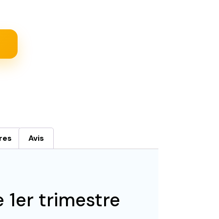
res
Avis
e 1er trimestre