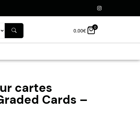
0
0.00
€
ur cartes
Graded Cards –