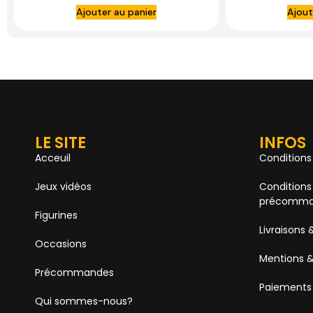
Ajouter au panier
Ajout
LE SITE
INFOS
Acceuil
Conditions
Jeux vidéos
Conditions
précomma
Figurines
Livraisons 
Occasions
Mentions &
Précommandes
Paiements
Qui sommes-nous?