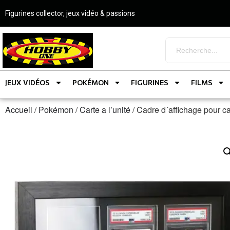
Figurines collector, jeux vidéo & passions
JEUX VIDÉOS
POKÉMON
FIGURINES
FILMS
Accueil
/
Pokémon
/
Carte a l’unité
/ Cadre d´affichage pour