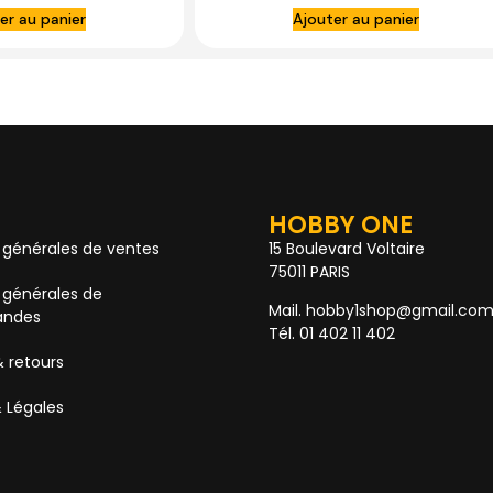
er au panier
Ajouter au panier
HOBBY ONE
 générales de ventes
15 Boulevard Voltaire
75011 PARIS
 générales de
Mail. hobby1shop@gmail.co
ndes
Tél. 01 402 11 402
& retours
 Légales