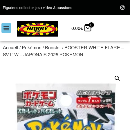
Figurines collector, jeux vidéo & passions
0
0.00
€
Accueil
/
Pokémon
/
Booster
/ BOOSTER WHITE FLARE –
SV11W – JAPONAIS 2025 POKEMON