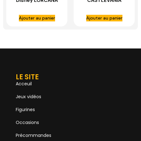
Disney LORCANA
CASTLEVANIA
ANNIVERSARY
COLLECTION SOUS
Ajouter au panier
Ajouter au panier
BLISTER
LE SITE
Acceuil
Jeux vidéos
Figurines
Occasions
Précommandes