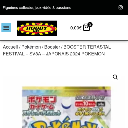
Figurines collector, jeux vidéo & passions
0
0.00
€
Accueil
/
Pokémon
/
Booster
/ BOOSTER TERASTAL
FESTIVAL – SV8A – JAPONAIS 2024 POKEMON