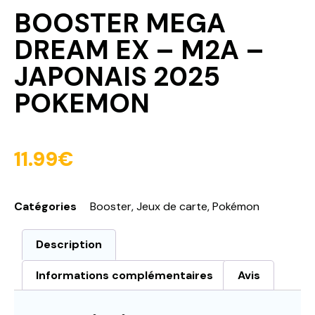
BOOSTER MEGA
DREAM EX – M2A –
JAPONAIS 2025
POKEMON
11.99
€
Catégories
Booster
,
Jeux de carte
,
Pokémon
Description
Informations complémentaires
Avis