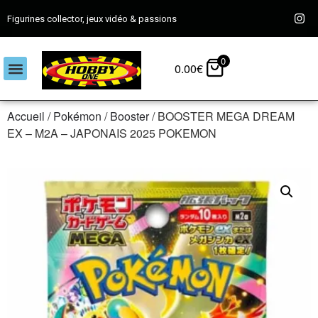
Figurines collector, jeux vidéo & passions
0
0.00
€
Accueil
/
Pokémon
/
Booster
/ BOOSTER MEGA DREAM
EX – M2A – JAPONAIS 2025 POKEMON